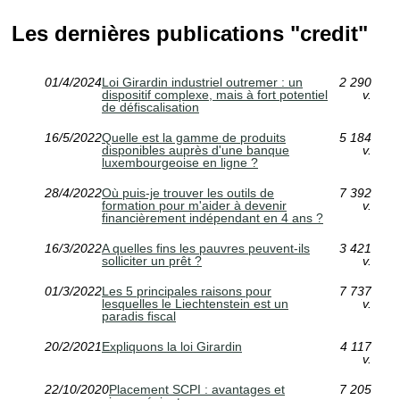
Les dernières publications "credit"
01/4/2024
Loi Girardin industriel outremer : un
2 290
dispositif complexe, mais à fort potentiel
v.
de défiscalisation
16/5/2022
Quelle est la gamme de produits
5 184
disponibles auprès d'une banque
v.
luxembourgeoise en ligne ?
28/4/2022
Où puis-je trouver les outils de
7 392
formation pour m'aider à devenir
v.
financièrement indépendant en 4 ans ?
16/3/2022
A quelles fins les pauvres peuvent-ils
3 421
solliciter un prêt ?
v.
01/3/2022
Les 5 principales raisons pour
7 737
lesquelles le Liechtenstein est un
v.
paradis fiscal
20/2/2021
Expliquons la loi Girardin
4 117
v.
22/10/2020
Placement SCPI : avantages et
7 205