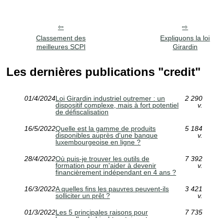
Classement des
Expliquons la loi
meilleures SCPI
Girardin
Les dernières publications "credit"
01/4/2024
Loi Girardin industriel outremer : un
2 290
dispositif complexe, mais à fort potentiel
v.
de défiscalisation
16/5/2022
Quelle est la gamme de produits
5 184
disponibles auprès d'une banque
v.
luxembourgeoise en ligne ?
28/4/2022
Où puis-je trouver les outils de
7 392
formation pour m'aider à devenir
v.
financièrement indépendant en 4 ans ?
16/3/2022
A quelles fins les pauvres peuvent-ils
3 421
solliciter un prêt ?
v.
01/3/2022
Les 5 principales raisons pour
7 735