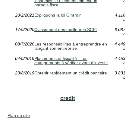
lesquelles le Liechtenstein est un
v.
paradis fiscal
20/2/2021
Expliquons la loi Girardin
4 116
v.
17/9/2020
Classement des meilleures SCPI
6 087
v.
08/7/2020
Les responsabilités à entreprendre en
4 449
lançant son entreprise
v.
04/9/2019
Placements et fiscalité : Les
4 453
changements à vérifier avant d'investir
v.
23/8/2019
Obtenir rapidement un crédit bancaire
3 831
v.
credit
Plan du site