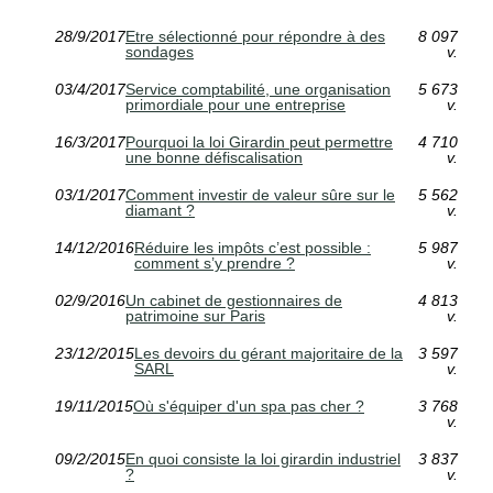
28/9/2017
Etre sélectionné pour répondre à des
8 097
sondages
v.
03/4/2017
Service comptabilité, une organisation
5 673
primordiale pour une entreprise
v.
16/3/2017
Pourquoi la loi Girardin peut permettre
4 710
une bonne défiscalisation
v.
03/1/2017
Comment investir de valeur sûre sur le
5 562
diamant ?
v.
14/12/2016
Réduire les impôts c’est possible :
5 987
comment s’y prendre ?
v.
02/9/2016
Un cabinet de gestionnaires de
4 813
patrimoine sur Paris
v.
23/12/2015
Les devoirs du gérant majoritaire de la
3 597
SARL
v.
19/11/2015
Où s'équiper d'un spa pas cher ?
3 768
v.
09/2/2015
En quoi consiste la loi girardin industriel
3 837
?
v.