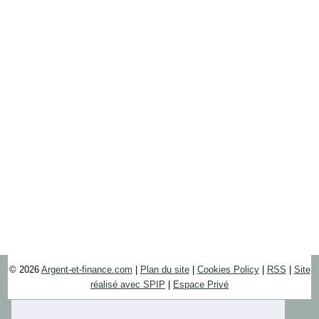
© 2026
Argent-et-finance.com
|
Plan du site
|
Cookies Policy
|
RSS
|
Site
réalisé avec SPIP
|
Espace Privé