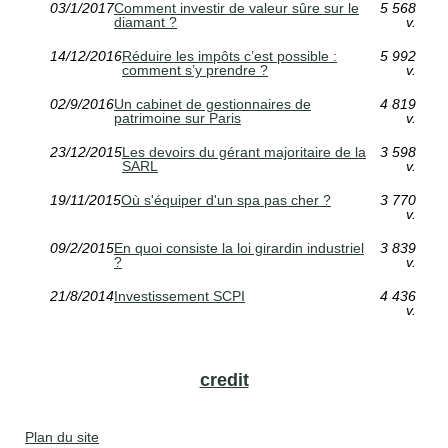
03/1/2017
Comment investir de valeur sûre sur le
5 568
diamant ?
v.
14/12/2016
Réduire les impôts c’est possible :
5 992
comment s’y prendre ?
v.
02/9/2016
Un cabinet de gestionnaires de
4 819
patrimoine sur Paris
v.
23/12/2015
Les devoirs du gérant majoritaire de la
3 598
SARL
v.
19/11/2015
Où s'équiper d'un spa pas cher ?
3 770
v.
09/2/2015
En quoi consiste la loi girardin industriel
3 839
?
v.
21/8/2014
Investissement SCPI
4 436
v.
credit
Plan du site