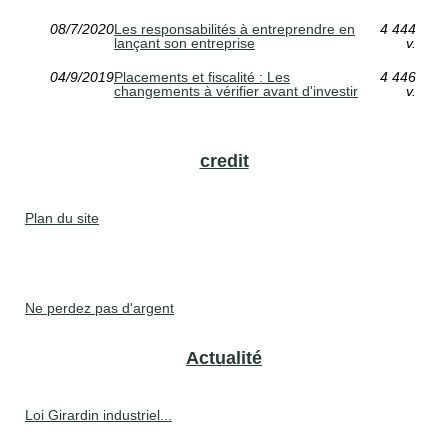
08/7/2020
Les responsabilités à entreprendre en
4 444
lançant son entreprise
v.
04/9/2019
Placements et fiscalité : Les
4 446
changements à vérifier avant d'investir
v.
credit
Plan du site
Ne perdez pas d'argent
Actualité
Loi Girardin industriel...