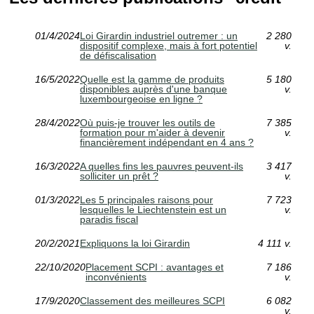
01/4/2024
Loi Girardin industriel outremer : un
2 280
dispositif complexe, mais à fort potentiel
v.
de défiscalisation
16/5/2022
Quelle est la gamme de produits
5 180
disponibles auprès d'une banque
v.
luxembourgeoise en ligne ?
28/4/2022
Où puis-je trouver les outils de
7 385
formation pour m'aider à devenir
v.
financièrement indépendant en 4 ans ?
16/3/2022
A quelles fins les pauvres peuvent-ils
3 417
solliciter un prêt ?
v.
01/3/2022
Les 5 principales raisons pour
7 723
lesquelles le Liechtenstein est un
v.
paradis fiscal
20/2/2021
Expliquons la loi Girardin
4 111 v.
22/10/2020
Placement SCPI : avantages et
7 186
inconvénients
v.
17/9/2020
Classement des meilleures SCPI
6 082
v.