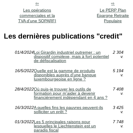
Les opérations
Le PERP Plan
commerciales et la
Epargne Retraite
TVA d’une SOPARFI
Populaire
Les dernières publications "credit"
01/4/2024
Loi Girardin industriel outremer : un
2 304
dispositif complexe, mais à fort potentiel
v.
de défiscalisation
16/5/2022
Quelle est la gamme de produits
5 194
disponibles auprès d'une banque
v.
luxembourgeoise en ligne ?
28/4/2022
Où puis-je trouver les outils de
7 408
formation pour m'aider à devenir
v.
financièrement indépendant en 4 ans ?
16/3/2022
A quelles fins les pauvres peuvent-ils
3 425
solliciter un prêt ?
v.
01/3/2022
Les 5 principales raisons pour
7 748
lesquelles le Liechtenstein est un
v.
paradis fiscal