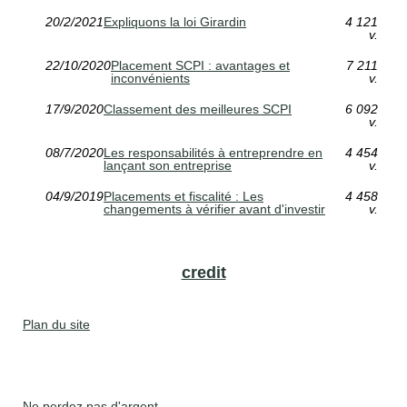
20/2/2021
Expliquons la loi Girardin
4 121
v.
22/10/2020
Placement SCPI : avantages et
7 211
inconvénients
v.
17/9/2020
Classement des meilleures SCPI
6 092
v.
08/7/2020
Les responsabilités à entreprendre en
4 454
lançant son entreprise
v.
04/9/2019
Placements et fiscalité : Les
4 458
changements à vérifier avant d'investir
v.
credit
Plan du site
Ne perdez pas d'argent