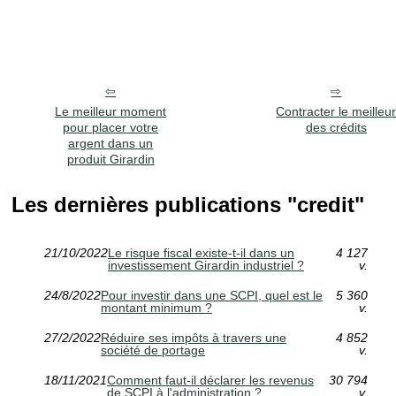
Le meilleur moment
Contracter le meilleu
pour placer votre
des crédits
argent dans un
produit Girardin
Les dernières publications "credit"
21/10/2022
Le risque fiscal existe-t-il dans un
4 127
investissement Girardin industriel ?
v.
24/8/2022
Pour investir dans une SCPI, quel est le
5 360
montant minimum ?
v.
27/2/2022
Réduire ses impôts à travers une
4 852
société de portage
v.
18/11/2021
Comment faut-il déclarer les revenus
30 794
de SCPI à l'administration ?
v.