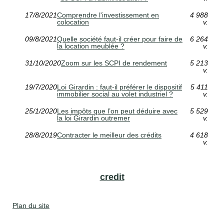
17/8/2021
Comprendre l'investissement en
4 988
colocation
v.
09/8/2021
Quelle société faut-il créer pour faire de
6 264
la location meublée ?
v.
31/10/2020
Zoom sur les SCPI de rendement
5 213
v.
19/7/2020
Loi Girardin : faut-il préférer le dispositif
5 411
immobilier social au volet industriel ?
v.
25/1/2020
Les impôts que l’on peut déduire avec
5 529
la loi Girardin outremer
v.
28/8/2019
Contracter le meilleur des crédits
4 618
v.
credit
Plan du site