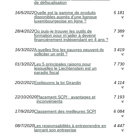
de défiscalisation
16/5/2022
Quelle est la gamme de produits
5 181
disponibles auprès d'une banque
v.
luxembourgeoise en ligne ?
28/4/2022
Où puis-je trouver les outils de
7 389
formation pour m'aider à devenir
v.
financièrement indépendant en 4 ans ?
16/3/2022
A quelles fins les pauvres peuvent-ils
3 419
solliciter un prêt ?
v.
01/3/2022
Les 5 principales raisons pour
7 730
lesquelles le Liechtenstein est un
v.
paradis fiscal
20/2/2021
Expliquons la loi Girardin
4 114
v.
22/10/2020
Placement SCPI : avantages et
7 193
inconvénients
v.
17/9/2020
Classement des meilleures SCPI
6 084
v.
08/7/2020
Les responsabilités à entreprendre en
4 447
lançant son entreprise
v.