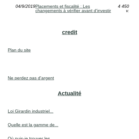
04/9/2019
Placements et fiscalité : Les
4 450
changements à vérifier avant d'investir
v.
credit
Plan du site
Ne perdez pas d'argent
Actualité
Loi Girardin industriel...
Quelle est la gamme de...
Où puis-je trouver les...