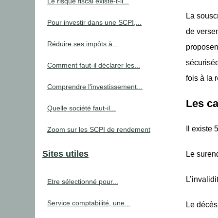
Le risque fiscal existe-t-il...
La souscr
Pour investir dans une SCPI,...
de verse
Réduire ses impôts à...
proposent
sécurisé
Comment faut-il déclarer les...
fois à la
Comprendre l'investissement...
Les ca
Quelle société faut-il...
Il existe
Zoom sur les SCPI de rendement
Sites utiles
Le suren
L’invalid
Etre sélectionné pour...
Service comptabilité, une...
Le décès 