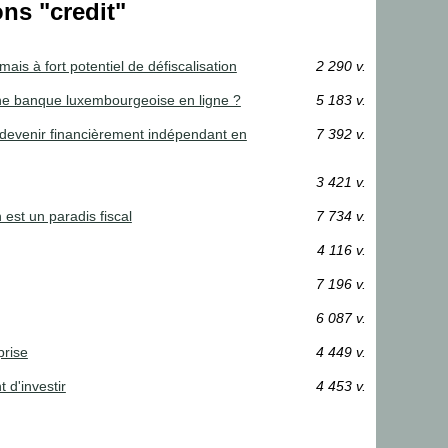
ons "credit"
mais à fort potentiel de défiscalisation
2 290 v.
une banque luxembourgeoise en ligne ?
5 183 v.
à devenir financièrement indépendant en
7 392 v.
3 421 v.
 est un paradis fiscal
7 734 v.
4 116 v.
7 196 v.
6 087 v.
prise
4 449 v.
 d'investir
4 453 v.